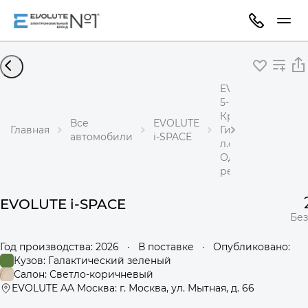
EVOLUTE i-SPACE
5-местный
Кроссовер
Все
EVOLUTE
Главная
Гибрид 1,5 л 218
автомобили
i-SPACE
л.с.
Одноступенчаты
редуктор
EVOLUTE i-SPACE
Без
Год производства: 2026
·
В поставке
·
Опубликовано:
Кузов: Галактический зеленый
Салон: Светло-коричневый
EVOLUTE AA Москва: г. Москва, ул. Мытная, д. 66