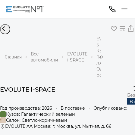
EVOLUTE i-SPACE
5-местный
Кроссовер
Все
EVOLUTE
Главная
Гибрид 1,5 л 218
автомобили
i-SPACE
л.с.
Одноступенчаты
редуктор
EVOLUTE i-SPACE
Без
В
Год производства: 2026
·
В поставке
·
Опубликовано:
Кузов: Галактический зеленый
Салон: Светло-коричневый
EVOLUTE AA Москва: г. Москва, ул. Мытная, д. 66