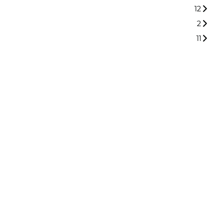
12
2
11