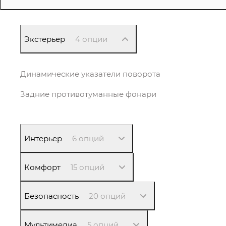
Экстерьер
4 опции
Динамические указатели поворота
Задние противотуманные фонари
Интерьер
6 опций
Комфорт
15 опций
Безопасность
20 опций
Мультимедиа
5 опций