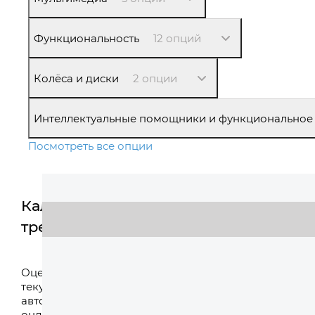
Функциональность
12 опций
Колёса и диски
2 опции
Интеллектуальные помощники и функциональное
Посмотреть все опции
Калькулятор
трейд-ин
Оценить
Оцените свой
текущий
автомобиль
онлайн