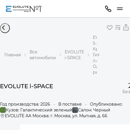
EVOLUTE i-SPACE
5-местный
Кроссовер
Все
EVOLUTE
Главная
Гибрид 1,5 л 218
автомобили
i-SPACE
л.с.
Одноступенчаты
редуктор
EVOLUTE i-SPACE
Без
Год производства: 2026
·
В поставке
·
Опубликовано:
Кузов: Галактический зеленый
Салон: Черный
EVOLUTE AA Москва: г. Москва, ул. Мытная, д. 66