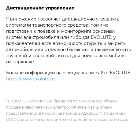
Дистанционное управление
Приложение позволяет дистанционно управлять
системами транспортного средства: помимо
подготовки к поездке и мониторинга основных
систем электромобиля или гибрида EVOLUTE, у
пользователей есть возможность открыть и закрыть
автомобиль или отдельно багажник, а также включить
звуковой и световой сигнал для поиска автомобиля
на парковке.
Больше информации на официальном сайте EVOLUTE
https://www.evolute.ru
.
1
EVOLUTE – российский бренд №1 по суммарному объёму
продаж новых легковых электромобилей, официально
представленных в России, за период 2022–2025 гг. по данным
ООО «Автостат» в категории электромобили, возраст до 1 года.