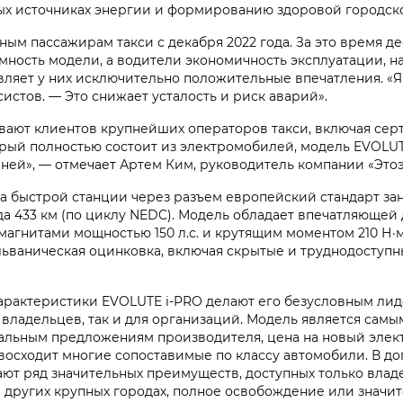
ных источниках энергии и формированию здоровой городск
м пассажирам такси с декабря 2022 года. За это время де
мность модели, а водители экономичность эксплуатации, н
авляет у них исключительно положительные впечатления. «Я
систов. — Это снижает усталость и риск аварий».
вают клиентов крупнейших операторов такси, включая сер
орый полностью состоит из электромобилей, модель EVOLUT
ней», — отмечает Артем Ким, руководитель компании «Этоэ
а быстрой станции через разъем европейский стандарт зани
хода 433 км (по циклу NEDC). Модель обладает впечатляюще
агнитами мощностью 150 л.с. и крутящим моментом 210 Н·м
ьваническая оцинковка, включая скрытые и труднодоступны
арактеристики EVOLUTE i‑PRO делают его безусловным лид
 владельцев, так и для организаций. Модель является сам
льным предложениям производителя, цена на новый электр
осходит многие сопоставимые по классу автомобили. В до
ют ряд значительных преимуществ, доступных только влад
 других крупных городах, полное освобождение или значит