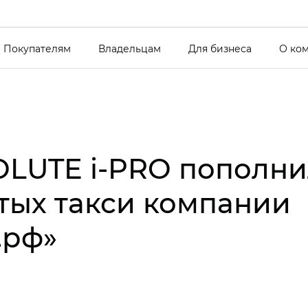
Покупателям
Владельцам
Для бизнеса
О ко
LUTE i‑PRO пополни
тых такси компании
.рф»