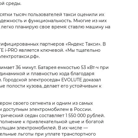
ой среды.
сятки тысяч пользователей такси оценили их
адежность и функциональность. Многие из них
 легко планирую свое время: ставлю машину на
тифицированных партнеров «Яндекс Такси». В
E i‑PRO является ключевой. «Мы тщательно
лектротакси.рф».
мает 36 минут. Батарея емкостью 53 кВт·ч при
й динамикой и плавностью хода благодаря
. Городской электроседан EVOLUTE доказал
е полости кузова, делает его устойчивым к
ером своего сегмента и одним из самых
ым доступным электромобилем в России.
ический седан составляет 1 550 000 рублей.
полнение к привлекательной цене и богатой
ельцам электромобилей. В их числе —
ельные льготы при уплате транспортного