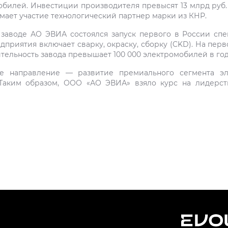
илей. Инвестиции производителя превысят 13 млрд руб. за
ает участие технологический партнер марки из КНР.
а заводе АО ЭВИА состоялся запуск первого в России сп
риятия включает сварку, окраску, сборку (CKD). На перв
тельность завода превышает 100 000 электромобилей в год
е направление — развитие премиального сегмента эл
Таким образом, ООО «АО ЭВИА» взяло курс на лидерст