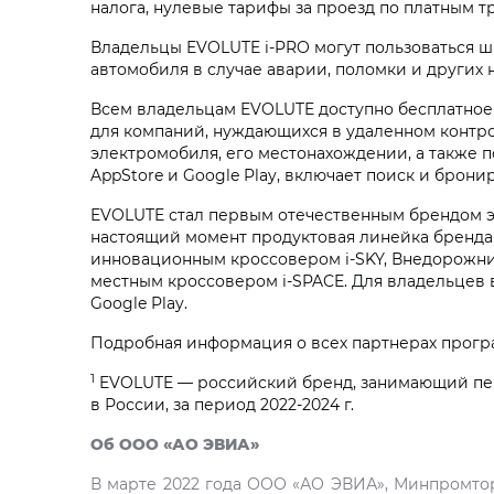
налога, нулевые тарифы за проезд по платным т
Владельцы EVOLUTE i‑PRO могут пользоваться ш
автомобиля в случае аварии, поломки и других
Всем владельцам EVOLUTE доступно бесплатное 
для компаний, нуждающихся в удаленном контр
электромобиля, его местонахождении, а также 
AppStore и Google Play, включает поиск и брон
EVOLUTE стал первым отечественным брендом эл
настоящий момент продуктовая линейка бренда 
инновационным кроссовером i‑SKY, Внедорожник
местным кроссовером i‑SPACE. Для владельцев 
Google Play.
Подробная информация о всех партнерах прог
1
EVOLUTE — российский бренд, занимающий пер
в России, за период 2022-2024 г.
Об ООО «АО ЭВИА»
В марте 2022 года ООО «АО ЭВИА», Минпромтор