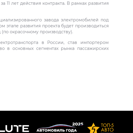
 11 лет действия контракта. В рамках развития
ециализированного завода электромобилей под
ом этапе развития проекта будет производиться
 (по окрасочному производству).
ектротранспорта в России, став импортером
во в основных сегментах рынка пассажирских