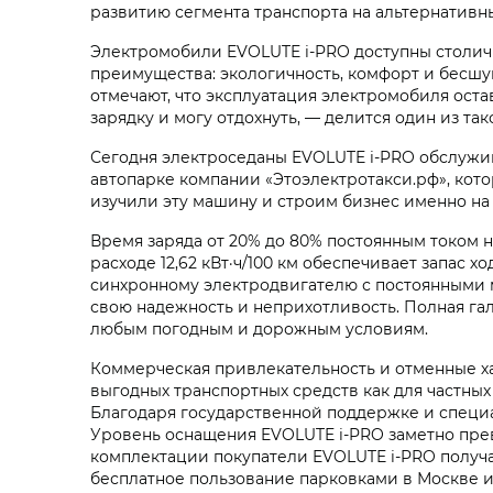
развитию сегмента транспорта на альтернатив
Электромобили EVOLUTE i‑PRO доступны столичны
преимущества: экологичность, комфорт и бесшу
отмечают, что эксплуатация электромобиля ост
зарядку и могу отдохнуть, — делится один из так
Сегодня электроседаны EVOLUTE i‑PRO обслужи
автопарке компании «Этоэлектротакси.рф», кот
изучили эту машину и строим бизнес именно на 
Время заряда от 20% до 80% постоянным током н
расходе 12,62 кВт·ч/100 км обеспечивает запас 
синхронному электродвигателю с постоянными м
свою надежность и неприхотливость. Полная гал
любым погодным и дорожным условиям.
Коммерческая привлекательность и отменные х
выгодных транспортных средств как для частных
Благодаря государственной поддержке и специа
Уровень оснащения EVOLUTE i‑PRO заметно прев
комплектации покупатели EVOLUTE i‑PRO получа
бесплатное пользование парковками в Москве и