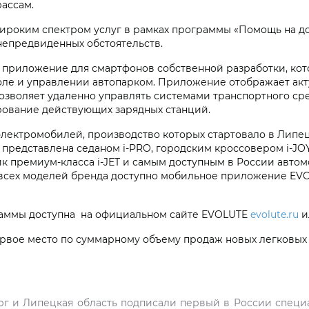
рассам.
ироким спектром услуг в рамках программы «Помощь на дор
 непредвиденных обстоятельств.
приложение для смартфонов собственной разработки, котор
оле и управлении автопарком. Приложение отображает ак
позволяет удаленно управлять системами транспортного ср
ирование действующих зарядных станций.
ектромобилей, производство которых стартовало в Липецко
представлена седаном i‑PRO, городским кроссовером i‑JO
 премиум-класса i‑JET и самым доступным в России автом
всех моделей бренда доступно мобильное приложение EVOL
раммы доступна на официальном сайте EVOLUTE
evolute.ru
и
вое место по суммарному объему продаж новых легковых
г и Липецкая область подписали первый в России специ