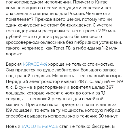
полноприводном исполнении. Причем в Китае
комплектации со всеми ведущими колесами нет —
она сделана специально для России. Чем же она
привлекает? Прежде всего ценой, потому что ни
один конкурент не стоит близких денег. С учетом
господдержки и рассрочки за него просят 2,69 млн
рублей — это ценник рядового бензинового
кроссовера-одноклассника без гибридной установки,
такого, например, как Tenet T8, а гибриды на 1–2 млн
дороже.
Версия
i‑SPACE 4х4
хороша не только стоимостью.
Она придется по душе любителям большого запаса
под правой педалью. Мощность — ее главный козырь.
Передний электромотор выдает 218 л. с., задний — 149
л. с. В сумме в распоряжении водителя целых 367
лошадок, которые уносят с ноля до сотни за 7,1
секунды — неплохой результат для семейной
машины. При этом налог придется платить лишь за
159 лошадей, то есть за ту мощность, которую гибрид
способен выдавать непрерывно в течение 30 минут.
Новый
EVOLUTE i‑SPACE
стал не только быстрее. В