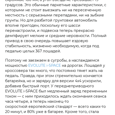
градусов. Это обычные паркетные характеристики, с
которыми не стоит выезжать ни на пересеченную
местность с серьезными перепадами, ни на зыбкие
грунты. Но для разбитой грунтовки автомобиль
вполне пригоден, поскольку его шасси
перенастроили, и подвеска теперь прекрасно
демпфирует мелкие и средние неровности. Полный
привод в свою очередь повышает ездовую
стабильность, жизненно необходимую, когда под
педалью целых 367 лошадей.
Поэтому не заезжаем в сугробы, а наслаждаемся
мощностью
EVOLUTE i‑SPACE
на дорогах. Лошадей у
кроссовера так много, что постоянно тянет жать на
педаль. Правда, при этом стремительно кончается
батарейка, но и зарядку для версии 4х4 ускорили,
добавив быстрый порт. У переднеприводного
EVOLUTE i‑SPACE был медленный заряд переменным
током — с ним приходилось ждать окончания сеанса
часа четыре, а теперь наконец-то
скоростной европейский стандарт — всего каких-то
20 минут, и 80% уже в батарее. Кроме того, стала