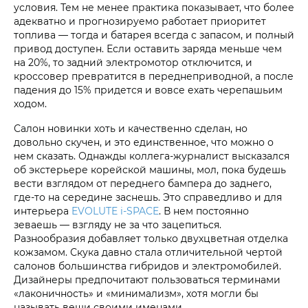
условия. Тем не менее практика показывает, что более
адекватно и прогнозируемо работает приоритет
топлива — тогда и батарея всегда с запасом, и полный
привод доступен. Если оставить заряда меньше чем
на 20%, то задний электромотор отключится, и
кроссовер превратится в переднеприводной, а после
падения до 15% придется и вовсе ехать черепашьим
ходом.
Салон новинки хоть и качественно сделан, но
довольно скучен, и это единственное, что можно о
нем сказать. Однажды коллега-журналист высказался
об экстерьере корейской машины, мол, пока будешь
вести взглядом от переднего бампера до заднего,
где-то на середине заснешь. Это справедливо и для
интерьера
EVOLUTE i‑SPACE
. В нем постоянно
зеваешь — взгляду не за что зацепиться.
Разнообразия добавляет только двухцветная отделка
кожзамом. Скука давно стала отличительной чертой
салонов большинства гибридов и электромобилей.
Дизайнеры предпочитают пользоваться терминами
«лаконичность» и «минимализм», хотя могли бы
называть вещи своими именами.