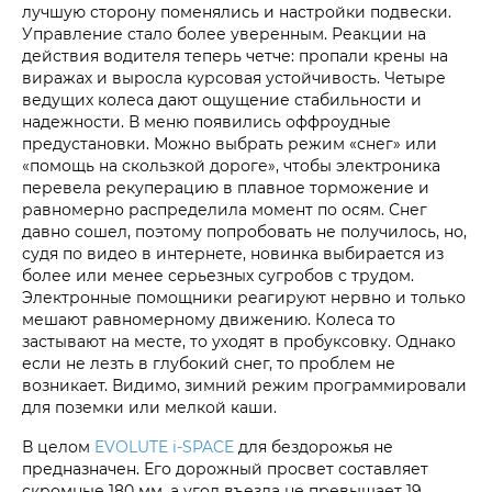
лучшую сторону поменялись и настройки подвески.
Управление стало более уверенным. Реакции на
действия водителя теперь четче: пропали крены на
виражах и выросла курсовая устойчивость. Четыре
ведущих колеса дают ощущение стабильности и
надежности. В меню появились оффроудные
предустановки. Можно выбрать режим «снег» или
«помощь на скользкой дороге», чтобы электроника
перевела рекуперацию в плавное торможение и
равномерно распределила момент по осям. Снег
давно сошел, поэтому попробовать не получилось, но,
судя по видео в интернете, новинка выбирается из
более или менее серьезных сугробов с трудом.
Электронные помощники реагируют нервно и только
мешают равномерному движению. Колеса то
застывают на месте, то уходят в пробуксовку. Однако
если не лезть в глубокий снег, то проблем не
возникает. Видимо, зимний режим программировали
для поземки или мелкой каши.
В целом
EVOLUTE i‑SPACE
для бездорожья не
предназначен. Его дорожный просвет составляет
скромные 180 мм, а угол въезда не превышает 19