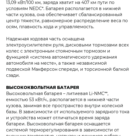
13,09 кВт/100 км, заряда хватит на 407 км пути по
условиям NEDC*. Батарея располагается в нижней
части кузова, она обеспечивает сбалансированный
центр тяжести, равномерное распределение веса по
осям, плавность хода и управляемость.
Надежная ходовая часть оснащена
электроусилителем руля, дисковыми тормозами всех
колес с электронным стояночным тормозом и
функцией «система автоматического удержания
автомобиля на месте», а также независимой
подвеской Макферсон спереди, и торсионной балкой
сзади.
ВЫСОКОКВОЛЬТНАЯ БАТАРЕЯ
Высоковольтная батарея – литиевая Li-NMC**,
емкостью 53 кВт/ч., располагается в нижней части
кузова, занимая все пространство внутри колесной
базы. В зависимости от используемого зарядного тока
и устройства может отличаться время заряда
батареи. Высоковольтная батарея оснащается
системой терморегулирования в зависимости от
внешних температур, нагрузок и режимов работы.