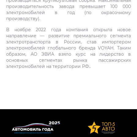
производиться крупноузловая сборка. Максимальная
производительность завода превышает 100 000
электромобилей в год (по окрасочному
производству).
В ноябре 2022 года компания открыла новое
направление — развитие премиального сегмента
электротранспорта в России, став импортером
электромобилей глобального бренда VOYAH. Таким
образом, АО ЭВИА взяло курс на лидерство в
основных сегментах рынка пассажирских
электромобилей на территории РФ..