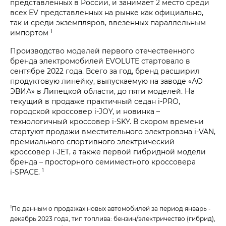
представленных в России, и занимает 2 место среди
всех EV представленных на рынке как официально,
так и среди экземпляров, ввезенных параллельным
1
импортом
Производство моделей первого отечественного
бренда электромобилей EVOLUTE стартовало в
сентябре 2022 года. Всего за год, бренд расширил
продуктовую линейку, выпускаемую на заводе «АО
ЭВИА» в Липецкой области, до пяти моделей. На
текущий в продаже практичный седан i‑PRO,
городской кроссовер i‑JOY, и новинка –
технологичный кроссовер i‑SKY. В скором времени
стартуют продажи вместительного электровэна i‑VAN,
премиального спортивного электрический
кроссовер i‑JET, а также первой гибридной модели
бренда – просторного семиместного кроссовера
1
i‑SPACE.
1
По данным о продажах новых автомобилей за период январь -
декабрь 2023 года, тип топлива: бензин/электричество (гибрид),