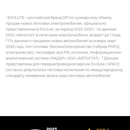
1
EVOLUTE – российский бренд №1 по суммарному объему
продаж новых легковых электромобилей, официально
представленных в России, за период 2022-2025 г. по данным
ООО «Автостат» в категории электромобили, возраст до 1 года.
2
По данным о продажах новых автомобилей за январь-март
2026 года, тип топлива: (бензин/электричество (гибрид PHEV),
электричество), география: вся РФ, источник: Информационно-
3
аналитическая система «РАДАР» ООО «АВТОСТАТ».
Данные
представлены для переднеприводной версии Evolute i‑SPACE
согласно результатам тестовых испытаний по международному
стандарту измерения запаса хода легковых автомобилей.