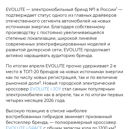
1
EVOLUTE — электромобильный бренд №1 в России
—
подтверждает статус одного из главных драйверов
отечественного сегмента автомобилей на новых
источниках энергии. Благодаря собственному
производству с постоянно увеличивающейся
степенью локализации, широкой линейке
современных электрифицированных моделей и
развитой дилерской сети, EVOLUTE продолжает
активно наращивать аудиторию бренда.
По итогам апреля EVOLUTE прочно удерживает 2-е
место в ТОП-20 брендов на новых источниках энергии
как по числу новых регистраций, так и по величине
2
рыночной доли
. Новый городской электрический
кроссовер
EVOLUTE i‑JOY
стал самым популярным
электромобилем как в апреле, так и по итогам первых
четырех месяцев 2026 года.
Высокую позицию в списке наиболее
востребованных гибридов занимает признанный
бестселлер бренда, — полноразмерный кроссовер
3
EVOLUTE i‑SPACE
с общим запасом хода до 1200 км
.