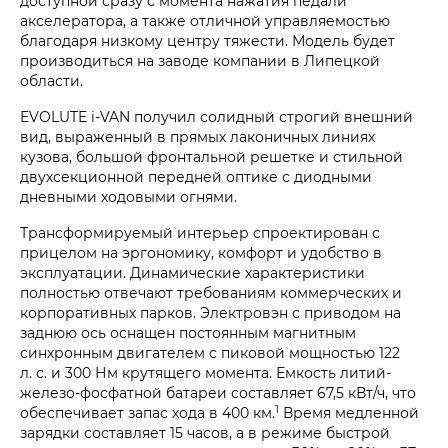
доступной сразу с момента нажатия педали
акселератора, а также отличной управляемостью
благодаря низкому центру тяжести. Модель будет
производиться на заводе компании в Липецкой
области.
EVOLUTE
i‑VAN
получил солидный строгий внешний
вид, выраженный в прямых лаконичных линиях
кузова, большой фронтальной решетке и стильной
двухсекционной передней оптике с диодными
дневными ходовыми огнями.
Трансформируемый интерьер спроектирован с
прицелом на эргономику, комфорт и удобство в
эксплуатации. Динамические характеристики
полностью отвечают требованиям коммерческих и
корпоративных парков. Электровэн с приводом на
заднюю ось оснащен постоянным магнитным
синхронным двигателем с пиковой мощностью 122
л. с. и 300 Нм крутящего момента. Емкость литий-
железо-фосфатной батареи составляет 67,5 кВт/ч, что
1
обеспечивает запас хода в 400 км.
Время медленной
зарядки составляет 15 часов, а в режиме быстрой