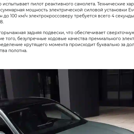
о испытывает пилот реактивного самолета. Технические х
уммарная мощность электрической силовой установки Evolut
н до 100 км/ч электрокроссоверу требуется всего 4 секунд
8.
горычажная задняя подвески, что обеспечивает сверхточну
Кроме того, безупречные ходовые качества премиального эл
еделение крутящего момента происходит буквально за дол
тва полотна.