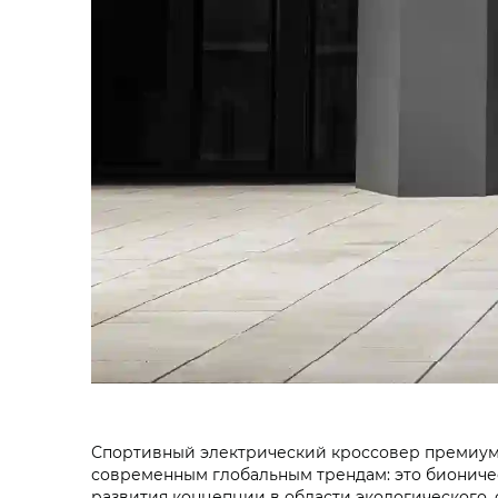
Спортивный электрический кроссовер премиум-
современным глобальным трендам: это бионичес
развития концепции в области экологического,