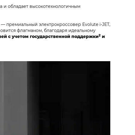
ма и обладает высокотехнологичным
 — премиальный электрокроссовер Evolute i‑JET,
ановится флагманом, благодаря идеальному
2
лей с учетом государственной поддержки
и