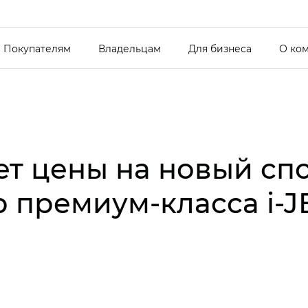
Покупателям
Владельцам
Для бизнеса
О ко
ет цены на новый сп
 премиум-класса i‑J