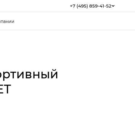
+7 (495) 859-41-52
мпании
ортивный
ET