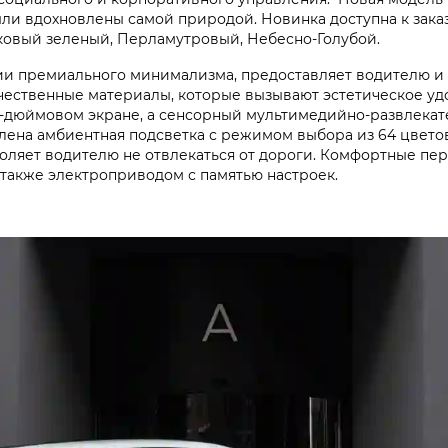
ыли вдохновлены самой природой. Новинка доступна к заказ
ковый зеленый, Перламутровый, Небесно-Голубой.
пции премиального минимализма, предоставляет водителю 
ественные материалы, которые вызывают эстетическое удов
-дюймовом экране, а сенсорный мультимедийно-развлекате
овлена амбиентная подсветка с режимом выбора из 64 цве
воляет водителю не отвлекаться от дороги. Комфортные пе
 также электроприводом с памятью настроек.