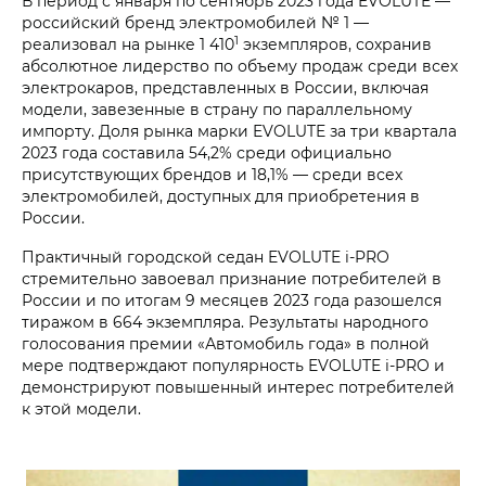
В период с января по сентябрь 2023 года EVOLUTE —
российский бренд электромобилей № 1 —
1
реализовал на рынке 1 410
экземпляров, сохранив
абсолютное лидерство по объему продаж среди всех
электрокаров, представленных в России, включая
модели, завезенные в страну по параллельному
импорту. Доля рынка марки EVOLUTE за три квартала
2023 года составила 54,2% среди официально
присутствующих брендов и 18,1% — среди всех
электромобилей, доступных для приобретения в
России.
Практичный городской седан EVOLUTE i‑PRO
стремительно завоевал признание потребителей в
России и по итогам 9 месяцев 2023 года разошелся
тиражом в 664 экземпляра. Результаты народного
голосования премии «Автомобиль года» в полной
мере подтверждают популярность EVOLUTE i‑PRO и
демонстрируют повышенный интерес потребителей
к этой модели.