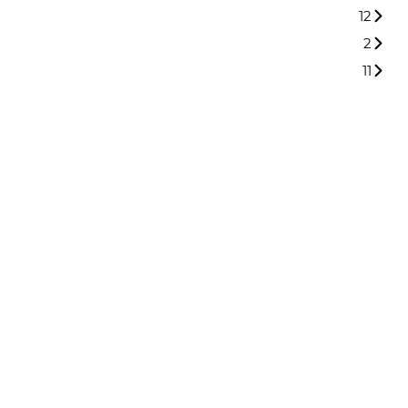
12
2
11