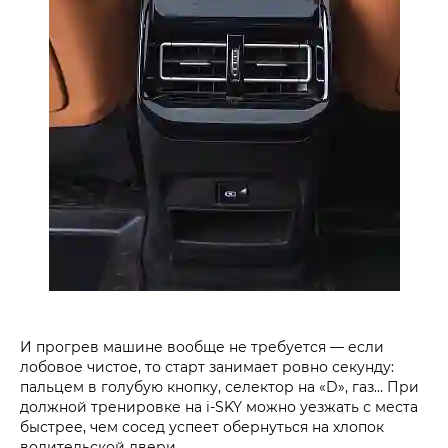
И прогрев машине вообще не требуется — если
лобовое чистое, то старт занимает ровно секунду:
пальцем в голубую кнопку, селектор на «D», газ… При
должной тренировке на i‑SKY можно уезжать с места
быстрее, чем сосед успеет обернуться на хлопок
водительской двери.