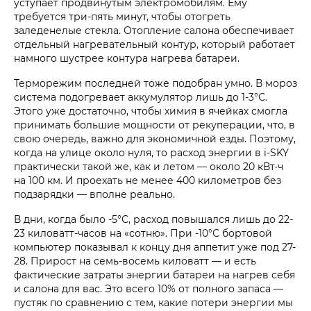
уступает продвинутым электромобилям. Ему
требуется три-пять минут, чтобы отогреть
заледенелые стекла. Отопление салона обеспечивает
отдельный нагревательный контур, который работает
намного шустрее контура нагрева батареи.
Терморежим последней тоже подобран умно. В мороз
система подогревает аккумулятор лишь до 1-3°С.
Этого уже достаточно, чтобы химия в ячейках смогла
принимать большие мощности от рекуперации, что, в
свою очередь, важно для экономичной езды. Поэтому,
когда на улице около нуля, то расход энергии в i‑SKY
практически такой же, как и летом — около 20 кВт·ч
на 100 км. И проехать не менее 400 километров без
подзарядки — вполне реально.
В дни, когда было -5°С, расход повышался лишь до 22-
23 киловатт-часов на «сотню». При -10°С бортовой
компьютер показывал к концу дня аппетит уже под 27-
28. Прирост на семь-восемь киловатт — и есть
фактические затраты энергии батареи на нагрев себя
и салона для вас. Это всего 10% от полного запаса —
пустяк по сравнению с тем, какие потери энергии мы