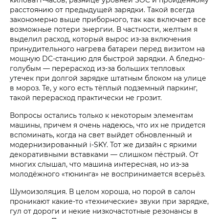
расстоянию от предыдущей зарядки. Такой всегда
закономерно выше приборного, так как включает все
возможные потери энергии. В частности, желтым я
выделил расход, который вырос из-за включения
принудительного нагрева батареи перед визитом на
мощную DC-станцию для быстрой зарядки. А бледно-
голубым — перерасход из-за больших тепловых
утечек при долгой зарядке штатным блоком на улице
в мороз. Те, у кого есть тёплый подземный паркинг,
такой перерасход практически не грозит.
Вопросы остались только к некоторым элементам
машины, причем я очень надеюсь, что их не придется
вспоминать, когда на свет выйдет обновленный и
модернизированный i‑SKY. Тот же дизайн с яркими
декоративными вставками — слишком пёстрый. От
многих слышал, что машина интересная, но из-за
молодёжного «тюнинга» не воспринимается всерьёз.
Шумоизоляция. В целом хороша, но порой в салон
проникают какие-то «технические» звуки при зарядке,
гул от дороги и некие низкочастотные резонансы в