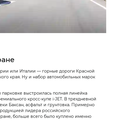
ране
арии или Италии — горные дороги Красной
ого края. Ну и набор автомобильных марок
й парковке выстроилась полная линейка
миального кросс-купе i‑JET. В трехдневной
еки Баксан, асфальт и грунтовка. Примерно
 продукцией лидера российского
тране, больше всего было куплено именно