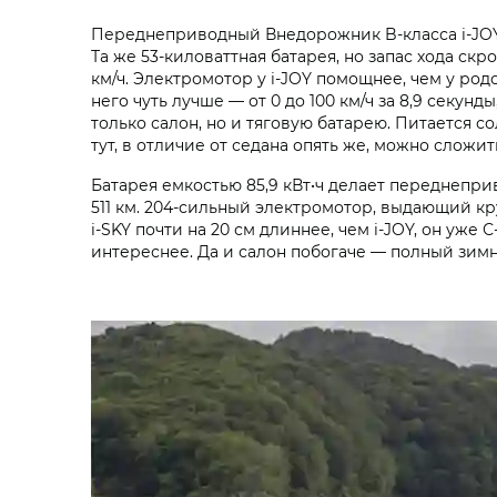
Переднеприводный Внедорожник B-класса i‑JOY —
Та же 53-киловаттная батарея, но запас хода ск
км/ч. Электромотор у i‑JOY помощнее, чем у родс
него чуть лучше — от 0 до 100 км/ч за 8,9 секунд
только салон, но и тяговую батарею. Питается с
тут, в отличие от седана опять же, можно сложи
Батарея емкостью 85,9 кВт•ч делает переднепр
511 км. 204-сильный электромотор, выдающий кру
i‑SKY почти на 20 см длиннее, чем i‑JOY, он уже
интереснее. Да и салон побогаче — полный зимн