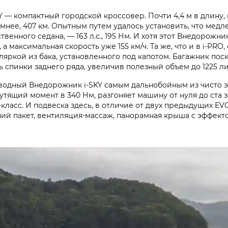
 компактный городской кроссовер. Почти 4,4 м в длину, ко
ромнее, 407 км. Опытным путем удалось установить, что мед
твенного седана, — 163 л.с., 195 Нм. И хотя этот Внедорожни
ы, а максимальная скорость уже 155 км/ч. Та же, что и в i‑PR
оляркой из бака, установленного под капотом. Багажник поск
ть спинки заднего ряда, увеличив полезный объем до 1225 л
иводный Внедорожник i‑SKY самым дальнобойным из чисто э
тящий момент в 340 Нм, разгоняет машину от нуля до ста за
 С-класс. И подвеска здесь, в отличие от двух предыдущих EV
ий пакет, вентиляция-массаж, панорамная крыша c эффекто