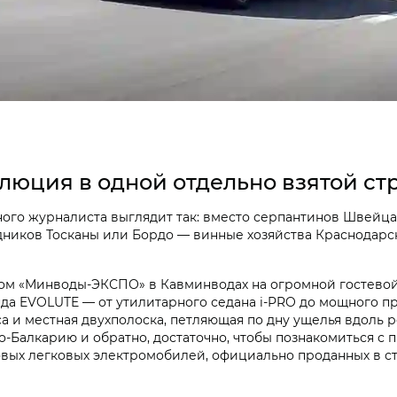
люция в одной отдельно взятой ст
ого журналиста выглядит так: вместо серпантинов Швейц
ников Тосканы или Бордо — винные хозяйства Краснодарск
тром «Минводы-ЭКСПО» в Кавминводах на огромной гостево
а EVOLUTE — от утилитарного седана i‑PRO до мощного пре
 и местная двухполоска, петляющая по дну ущелья вдоль р
о-Балкарию и обратно, достаточно, чтобы познакомиться с
овых легковых электромобилей, официально проданных в с