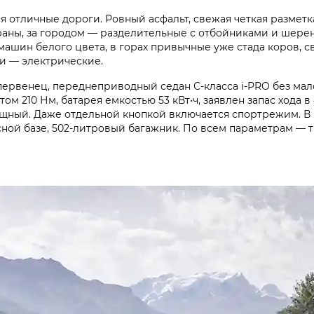
я отличные дороги. Ровный асфальт, свежая четкая размет
аны, за городом — разделительные с отбойниками и шерен
ашин белого цвета, в горах привычные уже стада коров, с
ли — электрические.
ервенец, переднеприводный седан С-класса i‑PRO без мало
210 Нм, батарея емкостью 53 кВт•ч, заявлен запас хода в 
мощный. Даже отдельной кнопкой включается спортрежим. В 
ной базе, 502-литровый багажник. По всем параметрам — ти