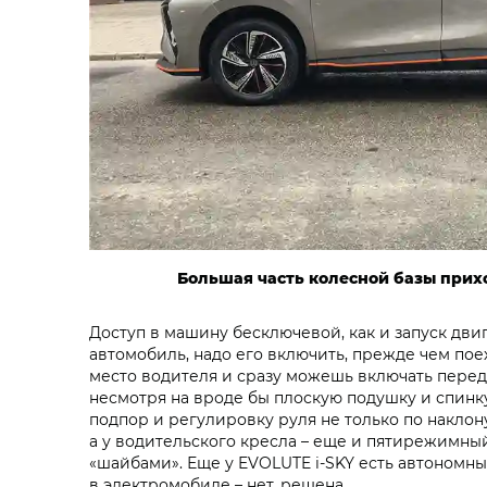
Большая часть колесной базы прих
Доступ в машину бесключевой, как и запуск двига
автомобиль, надо его включить, прежде чем поех
место водителя и сразу можешь включать перед
несмотря на вроде бы плоскую подушку и спинк
подпор и регулировку руля не только по наклону
а у водительского кресла – еще и пятирежимный
«шайбами». Еще у EVOLUTE i‑SKY есть автономный
в электромобиле – нет, решена.