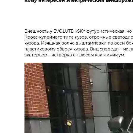
Кому интересен электрический Внедорожн
Внешность у EVOLUTE i‑SKY футуристическая, но н
Кросс-купейного типа кузов, огромные светоди
кузова. Изящная волна выштамповки по всей бо
пластиковому обвесу кузова. Вид спереди – на л
экстерьер – четвёрка с плюсом как минимум.