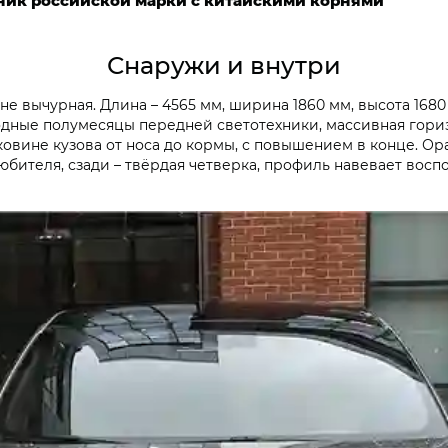
ик российской марки с китайскими корнями
Снаружи и внутри
е вычурная. Длина – 4565 мм, ширина 1860 мм, высота 1680 
одные полумесяцы передней светотехники, массивная гориз
ковине кузова от носа до кормы, с повышением в конце. О
юбителя, сзади – твёрдая четверка, профиль навевает воспо