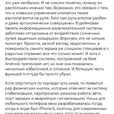
это уже необычно. И не совсем понятно, почему он
расположен именно там. Возможно, это связано с тем,
что и клавиши управления климатом также
располагаются на руле. Зато сам руль вполне удобен
и даже эргономически совершенен. 8-дюймовая
панель информационно-развлекательной системы
заботливо отгорожена от воздействия солнечных
лучей защитным козырьком. Впрочем, это не сильно
помогает. Яркости, на мой взгляд, недостаточно, а
поверхность самого экрана уж слишком глянцевая и с
радостью отражает все что только может. И хотя к
быстродействию системы, построенной на базе
Android, претензий нет, но мне она показалась
несколько избыточной и сложной. И большую часть
функций я оттуда бы просто убрал.
Если опуститься по торпедо чуть ниже, то появится
ряд физических кнопок, которые отвечают за систему
стабилизации, парктроники, режимы работы авто,
порт зарядки и аварийную сигнализацию. Ниша для
мобильного телефона явно разрабатывалась тогда,
когда в моде был iPhone 6, поэтому для современных
гаджетов места там явно мало. Зато присутствует