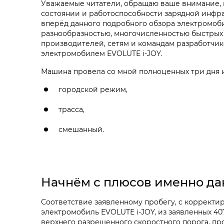
Уважаемые читатели, обращаю ваше внимание, н
состоянии и работоспособности зарядной инфра
вперёд данного подробного обзора электромобил
разнообразностью, многочисленностью быстрых
производителей, сетям и командам разработчик
электромобилем EVOLUTE i‑JOY.
Машина провела со мной полноценных три дня и
городской режим,
трасса,
смешанный.
Начнём с плюсов именно д
Соответствие заявленному пробегу, с корректи
электромобиль EVOLUTE i‑JOY, из заявленных 407
верхнего разрешенного скоростного порога, про