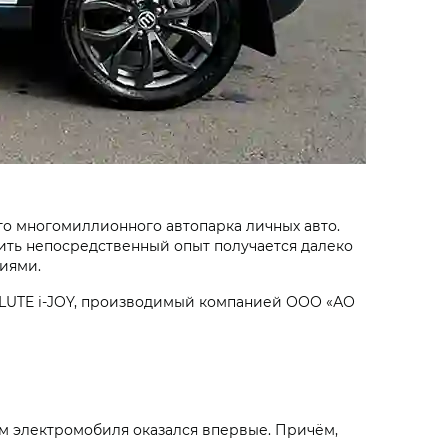
его многомиллионного автопарка личных авто.
учить непосредственный опыт получается далеко
ниями.
OLUTE i‑JOY, производимый компанией ООО «АО
ём электромобиля оказался впервые. Причём,