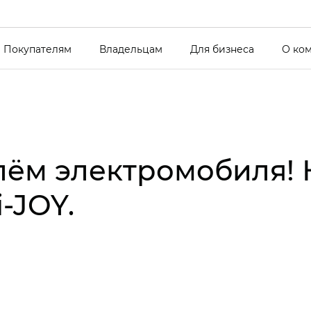
Покупателям
Владельцам
Для бизнеса
О ко
улём электромобиля!
‑JOY.