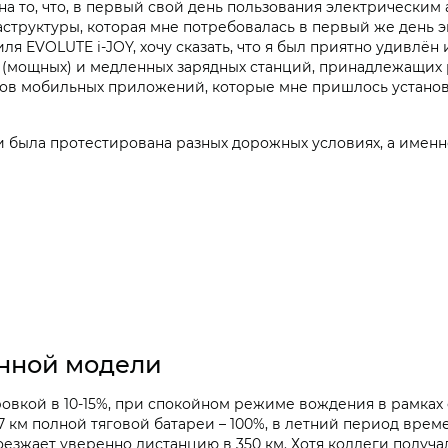
а то, что, в первый свой день пользования электрическим 
структуры, которая мне потребовалась в первый же день э
я EVOLUTE i‑JOY, хочу сказать, что я был приятно удивлён
 (мощных) и медленных зарядных станций, принадлежащих
ов мобильных приложений, которые мне пришлось установ
 была протестирована разных дорожных условиях, а именно
анной модели
ровкой в 10-15%, при спокойном режиме вождения в рамка
 км полной тяговой батареи – 100%, в летний период времен
езжает уверенно дистанцию в 350 км. Хотя коллеги получали