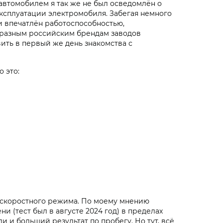
автомобилем я так же не был осведомлён о
ксплуатации электромобиля. Забегая немного
 и впечатлён работоспособностью,
 разным российским брендам заводов
ить в первый же день знакомства с
 это:
х скоростного режима. По моему мнению
и (тест был в августе 2024 год) в пределах
 и больший результат по пробегу. Но тут, всё