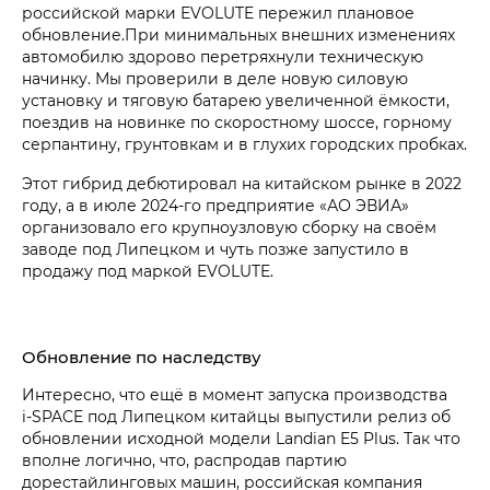
российской марки EVOLUTE пережил плановое
обновление.При минимальных внешних изменениях
автомобилю здорово перетряхнули техническую
начинку. Мы проверили в деле новую силовую
установку и тяговую батарею увеличенной ёмкости,
поездив на новинке по скоростному шоссе, горному
серпантину, грунтовкам и в глухих городских пробках.
Этот гибрид дебютировал на китайском рынке в 2022
году, а в июле 2024-го предприятие «АО ЭВИА»
организовало его крупноузловую сборку на своём
заводе под Липецком и чуть позже запустило в
продажу под маркой EVOLUTE.
Обновление по наследству
Интересно, что ещё в момент запуска производства
i‑SPACE под Липецком китайцы выпустили релиз об
обновлении исходной модели Landian E5 Plus. Так что
вполне логично, что, распродав партию
дорестайлинговых машин, российская компания