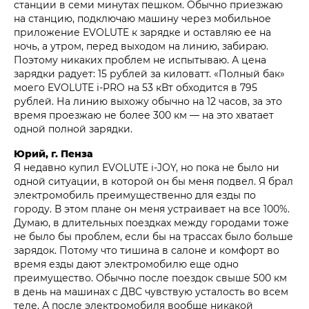
станции в семи минутах пешком. Обычно приезжаю
на станцию, подключаю машину через мобильное
приложение EVOLUTE к зарядке и оставляю ее на
ночь, а утром, перед выходом на линию, забираю.
Поэтому никаких проблем не испытываю. А цена
зарядки радует: 15 рублей за киловатт. «Полный бак»
моего EVOLUTE i‑PRO на 53 кВт обходится в 795
рублей. На линию выхожу обычно на 12 часов, за это
время проезжаю не более 300 км — на это хватает
одной полной зарядки.
Юрий, г. Пенза
Я недавно купил EVOLUTE i‑JOY, но пока не было ни
одной ситуации, в которой он бы меня подвел. Я брал
электромобиль преимущественно для езды по
городу. В этом плане он меня устраивает на все 100%.
Думаю, в длительных поездках между городами тоже
не было бы проблем, если бы на трассах было больше
зарядок. Потому что тишина в салоне и комфорт во
время езды дают электромобилю еще одно
преимущество. Обычно после поездок свыше 500 км
в день на машинах с ДВС чувствую усталость во всем
теле. А после электромобиля вообще никакой