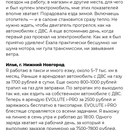
поездок на работу, в магазин и другие места, для чего
и был куплен электромобиль, мне этих показателей
вполне хватает. Порадовала езда зимой. Включаешь
отопитель — и в салоне становится сразу тепло. Не
нужно ждать, чтобы двигатель прогрелся, как на
автомобилях с ДВС. А еще вспоминаю день, когда
первый раз проехал на электромобиле. Как же я был
приятно удивлен! Ехала практически бесшумно: ни
шума мотора, ни гула трансмиссии, ни завывания
ветра.
Илья, г. Нижний Новгород
Я работаю в такси и много езжу, около 5–7 тыс. км в
месяц. Раньше я арендовал автомобиль с ДВС на газу
за 1700 рублей в сутки. Еще около 800–1000 рублей
тратил на газ для заправки. По затратам это выходило
так же, как ездить на собственном автомобиле с ДВС.
Теперь я арендую EVOLUTE i‑PRO за 2500 рублей и
заряжаюсь бесплатно в таксопарке. EVOLUTE i‑PRO
блестяще справляется со всеми задачами. Я выхожу
на линию в семь утра и работаю до 18:00. Одного
заряда хватает на рабочий день, за который я
выполняю заказов примерно на 7500–7800 рублей.