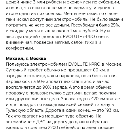
ценой ниже 3 млн рублей и экономией по субсидии,
я понял, что они вполне мне по карману, и купил в
итоге один из них осенью. Мечты мечтами, но я все-
таки искал доступный электромобиль. Не было задачи
потратить на него все деньги. Госсубсидия была 25%,
и скидка у меня вышла около 1 млн рублей. Ну и
эксплуатацией я доволен. EVOLUTE i‑PRO очень
динамичная, подвеска мягкая, салон тихий и
комфортный.
Михаил, г. Москва
Пользуюсь электромобилем EVOLUTE i‑PRO в Москве.
Суточный пробег обычно не превышает 60 км, а
зарядка в столице, как и парковка, пока бесплатная.
Заряжаюсь на 50-киловаттных станциях, и за час
восполняется до 90% заряда. А это время обычно
провожу с пользой: гуляю с детьми, делаю покупки
или другие личные дела. Запаса хода в 420 км хватает
и для поездок по выходным всей семьей на дачу в
Тульскую область. Дорога в один конец — это 193 км.
Так что хватает на маршрут туда-обратно. На
автомобиле с ДВС на дорогу до дачи и обратно
уходило в среднем 2200 рублей, а на электрокаре