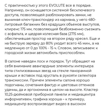
С практичностью у этого EVOLUTE все в порядке.
Например, он оснащается системой бесключевого
доступа, позволяющей разблокировать замки, не
вынимая ключ-транспондер из кармана, у него 480-
литровый багажник без крадущих объемов выступов,
клиренс 175 мм, позволяющий безбоязненно съезжать
с асфальта, и щедрая колесная база (2715 мм),
обеспечившая простор на втором ряду кресел. Еще и
на быструю зарядку до 80% уходит всего 45 мин., а на
медленную от 0 до 100% - 15 ч. Словом, записываем: к
городской жизни автомобиль приспособлен.
В салоне наведен лоск и порядок. Тут обращают на
себя внимание авангардные элементы интерьера
типа стилизованных звезд на стекле панорамной
крыши и вставок под хрусталь в рукояти селектора
трансмиссии. Причем элементы салона хорошо
подогнаны, сочетания фактур и цветовых оттенков
удачны, да и эргономика в целом на высоте. Кластер
10,25-дюймовой приборной панели и медиацентра
информативен, графика хороша – к примеру,
медиацентр воспроизводит видео в высоком