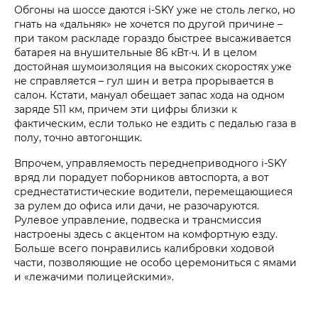
Обгоны на шоссе даются i‑SKY уже не столь легко, но
гнать на «дальняк» не хочется по другой причине –
при таком раскладе гораздо быстрее высаживается
батарея на внушительные 86 кВт·ч. И в целом
достойная шумоизоляция на высоких скоростях уже
не справляется – гул шин и ветра прорывается в
салон. Кстати, мануал обещает запас хода на одном
заряде 511 км, причем эти цифры близки к
фактическим, если только не ездить с педалью газа в
полу, точно автогонщик.
Впрочем, управляемость переднеприводного i‑SKY
вряд ли порадует поборников автоспорта, а вот
среднестатистические водители, перемещающиеся
за рулем до офиса или дачи, не разочаруются.
Рулевое управление, подвеска и трансмиссия
настроены здесь с акцентом на комфортную езду.
Больше всего понравились калибровки ходовой
части, позволяющие не особо церемониться с ямами
и «лежачими полицейскими».