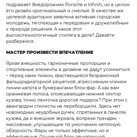
подражает Внедорожник Porsche и Infiniti, но в целом
его дизайн оригинальный и смелый. В качестве же
целевой аудитории заявлена активная городская
молодежь, тяготеющая к передовым и дружелюбным
к природе решения. А каков этот
высокотехнологичный стиляга в деле? Давайте
разберемся.
МАСТЕР ПРОИЗВЕСТИ ВПЕЧАТЛЕНИЕ
Яркая внешность, гармоничные пропорции и
спортивные элементы в дизайне не дадут усомниться
– перед нами пижон, хвастающийся безрамочной
фальшрадиаторной решеткой, агрессивным клином
линии капота и бумерангами блок-фар. А как вам
оранжевая полоса, опоясывающая нижний сектор
кузова, точно ленточка дорогой подарок? При этом с
авангардом стилисты не переборщили. Здесь нет
новомодных неудобных ручек, спрятанных в панелях
кузова, да и внешние зеркала, вопреки трендам, -
массивные, улучшающие по умолчанию неплохую
обзорность. Фары не только эффектные, но и
эффективные. Основной блок двухэтажной