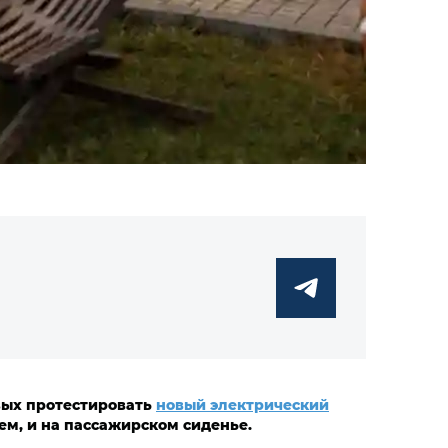
рвых протестировать
новый электрический
лем, и на пассажирском сиденье.