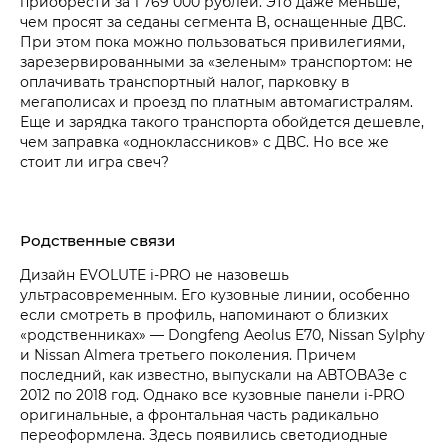
приобрести за 1 769 000 рублей. Это даже меньше,
чем просят за седаны сегмента B, оснащенные ДВС.
При этом пока можно пользоваться привилегиями,
зарезервированными за «зеленым» транспортом: не
оплачивать транспортный налог, парковку в
мегаполисах и проезд по платным автомагистралям.
Еще и зарядка такого транспорта обойдется дешевле,
чем заправка «одноклассников» с ДВС. Но все же
стоит ли игра свеч?
Родственные связи
Дизайн EVOLUTE i‑PRO не назовешь
ультрасовременным. Его кузовные линии, особенно
если смотреть в профиль, напоминают о близких
«родственниках» — Dongfeng Aeolus E70, Nissan Sylphy
и Nissan Almera третьего поколения. Причем
последний, как известно, выпускали на АВТОВАЗе с
2012 по 2018 год. Однако все кузовные панели i‑PRO
оригинальные, а фронтальная часть радикально
переоформлена. Здесь появились светодиодные