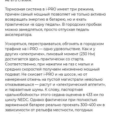
Тормозная система в i‑PRO имеет три режима,
причем самый мощный позволяет не только активно
возвращать энергию в батарею, но и ехать
практически «в одну педаль». В городских пробках
можно замедляться, просто отпуская педаль
акселератора.
Ускоряться, перестраиваться, обгонять в городском
трафике на i‑PRO — одно удовольствие. Как и у
других «электричек», пиковый момент (230 Нм)
достигается здесь практически со старта.
Соответственно, при нажатии на газ с малых и
средних скоростей получаем неизменно мощный
подхват. Не скисает i‑PRO и на шоссе, но от
намерения отжечь на пустой магистрали невольно
отказываешься — растут и «электрический аппетит»,
и паразитные шумы. К слову, паспортная
«дальнобойность» этого седана оценена в 433 км по
циклу NEDC. Однако фактически при полностью
заряженной батарее реально проехать 300–400 км в
зависимости от рельефа местности, погодных