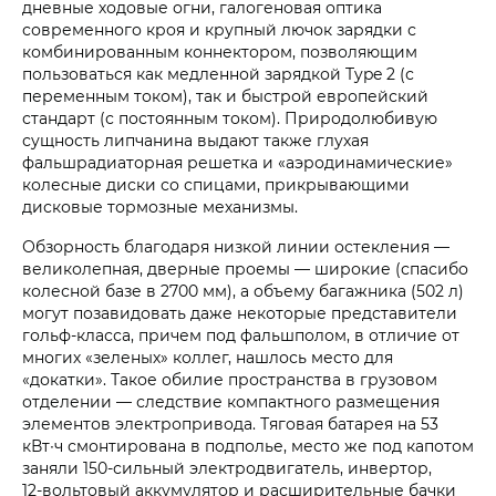
дневные ходовые огни, галогеновая оптика
современного кроя и крупный лючок зарядки с
комбинированным коннектором, позволяющим
пользоваться как медленной зарядкой Type 2 (с
переменным током), так и быстрой европейский
стандарт (с постоянным током). Природолюбивую
сущность липчанина выдают также глухая
фальшрадиаторная решетка и «аэродинамические»
колесные диски со спицами, прикрывающими
дисковые тормозные механизмы.
Обзорность благодаря низкой линии остекления —
великолепная, дверные проемы — широкие (спасибо
колесной базе в 2700 мм), а объему багажника (502 л)
могут позавидовать даже некоторые представители
гольф-класса, причем под фальшполом, в отличие от
многих «зеленых» коллег, нашлось место для
«докатки». Такое обилие пространства в грузовом
отделении — следствие компактного размещения
элементов электропривода. Тяговая батарея на 53
кВт∙ч смонтирована в подполье, место же под капотом
заняли 150‑сильный электродвигатель, инвертор,
12‑вольтовый аккумулятор и расширительные бачки