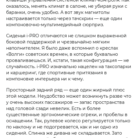
оказалось, менять климат в салоне, не убирая руки с
баранки, очень удобно. А вот звук магнитолы
настраивается только через тачскрин — еще один
компоновочно-мультимедийный сюрприз.
Сиденья i‑PRO отличаются не слишком выраженной
боковой поддержкой и чрезвычайно мягким
наполнителем. Я было даже вспомнил о креслах
«Волги» советских времен, в которые буквально
проваливаешься. И, кстати, такая конфигурация — не
случайность. i‑PRO изначально нацелен на таксопарки
и каршеринг, где спортивные притязания в
компоновке интерьера ни к чему.
Просторный задний ряд — еще один жирный плюс
этой модели. Неудобство может возникнуть разве что
у очень высоких пассажиров — запас пространства
над головой сзади невелик. Есть и более
существенные эргономические огрехи, и пробелы в
оснащении. Так, рулевое колесо регулируется только
по наклону и не подогревается, как и ни одно из
сидений. Спинка же дивана не складывается. Зато