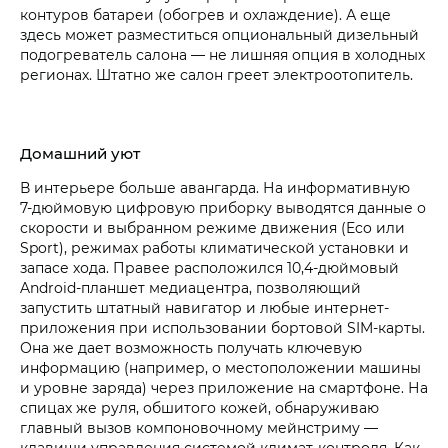
контуров батареи (обогрев и охлаждение). А еще
здесь может разместиться опциональный дизельный
подогреватель салона — не лишняя опция в холодных
регионах. Штатно же салон греет электроотопитель.
Домашний уют
В интерьере больше авангарда. На информативную
7‑дюймовую цифровую приборку выводятся данные о
скорости и выбранном режиме движения (Eco или
Sport), режимах работы климатической установки и
запасе хода. Правее расположился 10,4‑дюймовый
Android-планшет медиацентра, позволяющий
запустить штатный навигатор и любые интернет-
приложения при использовании бортовой SIM-карты.
Она же дает возможность получать ключевую
информацию (например, о местоположении машины
и уровне заряда) через приложение на смартфоне. На
спицах же руля, обшитого кожей, обнаруживаю
главный вызов компоновочному мейнстриму —
клавиши управления системой климат-контроля. Как