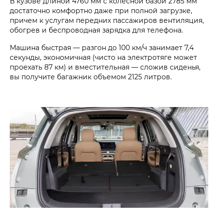
В кузове длиной 4760 мм с колесной базой 2785 мм
достаточно комфортно даже при полной загрузке,
причем к услуга­м передних пассажиров вентиляци­я,
обогрев и беспроводная зарядка для телефона.
Машина быстрая — разгон до 100 км/ч занимает 7,4
секунды, экономичная (чисто на электротяге может
проехать 87 км) и вместительная — сложив сиденья,
вы получите багажник объемом 2125 литров.