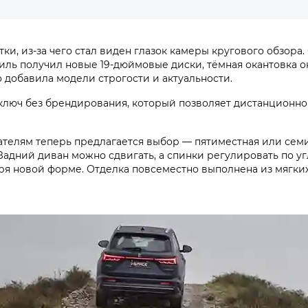
 из-за чего стал виден глазок камеры кругового обзора. О
биль получил новые 19-дюймовые диски, тёмная окантовка
о добавила модели строгости и актуальности.
ключ без брендирования, который позволяет дистанционно 
ателям теперь предлагается выбор — пятиместная или семи
адний диван можно сдвигать, а спинки регулировать по уг
аря новой форме. Отделка повсеместно выполнена из мягки