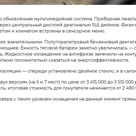
ью обновлённая мультимедийная система. Приборная панел
рез центральный дисплей диагональю 15,6 дюймов. Физичес
ветом и климатом встроены в сенсорное меню.
лее значительными. Полуторалитровый бензиновый двигате
 мощнее. Ёмкость тяговой батареи заметно увеличилась — с 1
. Жидкостное охлаждение на антифризе заменили на конту
олжно положительно сказаться на энергоэффективности.
золяции — спереди установлено двойное стекло, и в салон
 версиях (на 5 и 7 мест) по цене от 3 415 000 до 3 515 00
ль, итоговая стоимость для покупателя начинается от 2 490
овера с таким уровнем оснащения на данный момент прямы