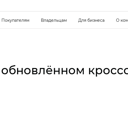
Покупателям
Владельцам
Для бизнеса
О ко
в обновлённом кросс
?