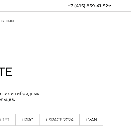
+7 (495) 859-41-52
мпании
TE
еских и гибридных
ельцев.
i-JET
i-PRO
i-SPACE 2024
i-VAN