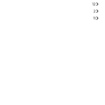
12
2
11