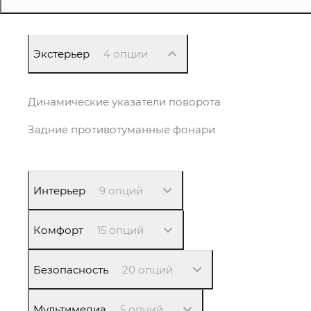
Экстерьер
4 опции
Динамические указатели поворота
Задние противотуманные фонари
Интерьер
9 опций
Комфорт
15 опций
Безопасность
20 опций
Мультимедиа
5 опций