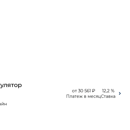
улятор
от 30 561 ₽
12,2 %
Платеж в месяц
Ставка
айн