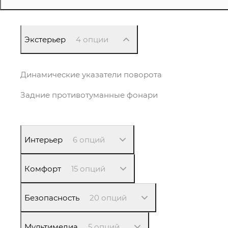
Экстерьер
4 опции
Динамические указатели поворота
Задние противотуманные фонари
Интерьер
6 опций
Комфорт
15 опций
Безопасность
20 опций
Мультимедиа
5 опций