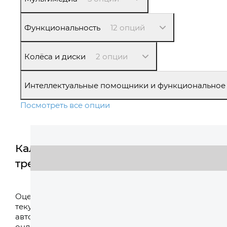
Функциональность
12 опций
Колёса и диски
2 опции
Интеллектуальные помощники и функциональное
Посмотреть все опции
Калькулятор
трейд-ин
Оценить
Оцените свой
текущий
автомобиль
онлайн