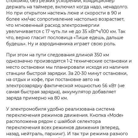
спокойно, без резких ускорений, кондиционер
держать на таймере, включил когда надо, ненадолго.
Но при открытом настежь люке и скорости в 90 и
более км/час сопротивление настолько возрастает,
что мгновенный расход электроэнергии
увеличивается с 17 чуть ли не до 35 кВт*ч/100 км. Так
что, верно гласит пословица «Тише едешь, дальше
будешь». Ну и аэродинамика играет свою роль.
При этом на пути следования длиной 350 км
однозначно производятся 1-2 технические остановки и
место остановки мы планировали исходя из наличия
станции быстрой зарядки. За 20-30 минут остановки,
на отдых и кофе, при постановке авто на
электрозарядку фактической мощностью 56 кВт (не
самая быстрая зарядка), аккумулятор добавляет
заряда примерно на 80 км.
У электромобиля удобно реализована система
переключения режимов движения. Кнопка «Mode»
расположена рядом с шайбой селектора
переключения всех режимов движения (вперед,
назад, нейтраль, паркинг). И так три режима разного