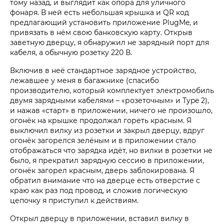
тому назад, и выглядит как опора для уличного
фонаря. В ней есть небольшая крышка и QR код
предлагающий установить приложение PlugMe, и
привязать в нём свою банковскую карту. Открыв
заветную дверцу, я обнаружил не зарядный порт для
кабеля, а обычную розетку 220 В.
Включив в неё стандартное зарядное устройство,
лежавшее у меня в багажнике (спасибо
производителю, который комплектует электромобиль
двумя зарядными кабелями – «розеточным» и Type 2),
и нажав «старт» в приложении, ничего не произошло,
огонёк на крышке продолжал гореть красным. Я
выключил вилку из розетки и закрыл дверцу, вдруг
огонёк загорелся зелёным и в приложении стало
отображаться что зарядка идёт, но вилки в розетки не
было, я прекратил зарядную сессию в приложении,
огонёк загорел красным, дверь заблокирована. Я
обратил внимание что на дверце есть отверстие с
краю как раз под провод, и сложив логическую
цепочку я приступил к действиям.
Открыл дверцу в приложении, вставил вилку в