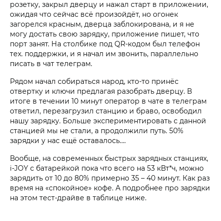
розетку, закрыл дверцу и нажал старт в приложении,
ожидая что сейчас всё произойдёт, но огонек
загорелся красным, дверца заблокирована, и я не
могу достать свою зарядку, приложение пишет, что
порт занят. На столбике под QR-кодом был телефон
тех. поддержки, и я начал им звонить, параллельно
писать в чат телеграм.
Рядом начал собираться народ, кто-то принёс
отвертку и ключи предлагая разобрать дверцу. В
итоге в течении 10 минут оператор в чате в телеграм
ответил, перезагрузил станцию и браво, освободил
нашу зарядку. Больше экспериментировать с данной
станцией мы не стали, а продолжили путь. 50%
зарядки у нас ещё оставалось….
Вообще, на современных быстрых зарядных станциях,
i‑JOY с батарейкой пока что всего на 53 кВт*ч, можно
зарядить от 10 до 80% примерно 35 – 40 минут. Как раз
время на «спокойное» кофе. А подробнее про зарядки
на этом тест-драйве в таблице ниже.