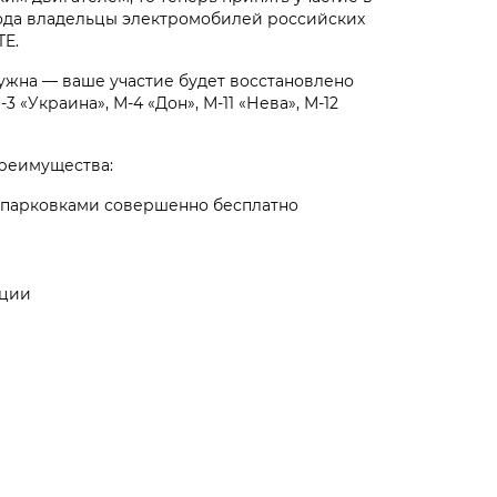
 года владельцы электромобилей российских
TE.
нужна — ваше участие будет восстановлено
«Украина», М-4 «Дон», М-11 «Нева», М-12
преимущества:
и парковками совершенно бесплатно
ации